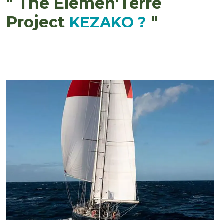
" The Elemen'Terre
Project
"
KEZAKO ?